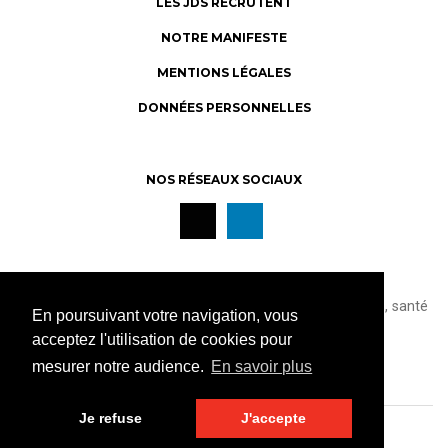
LES JDS RECRUTENT
NOTRE MANIFESTE
MENTIONS LÉGALES
DONNÉES PERSONNELLES
NOS RÉSEAUX SOCIAUX
S’INSCRIRE À NOTRE NEWSLETTER
pour recevoir nos informations juridiques, économiques, santé
En poursuivant votre navigation, vous
au travail et les actualités des JDS.
acceptez l'utilisation de cookies pour
JE M'INSCRIS >
mesurer notre audience.
En savoir plus
Je refuse
J'accepte
© Les JDS 2020. Tous droits réservés