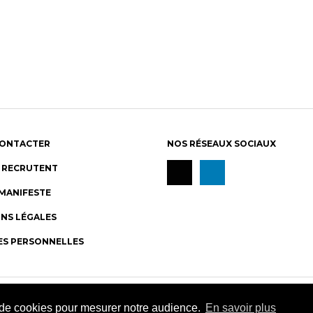
CONTACTER
NOS RÉSEAUX SOCIAUX
S RECRUTENT
MANIFESTE
NS LÉGALES
S PERSONNELLES
© Les JDS 2020. Tous droits réservés
n de cookies pour mesurer notre audience.
En savoir plus