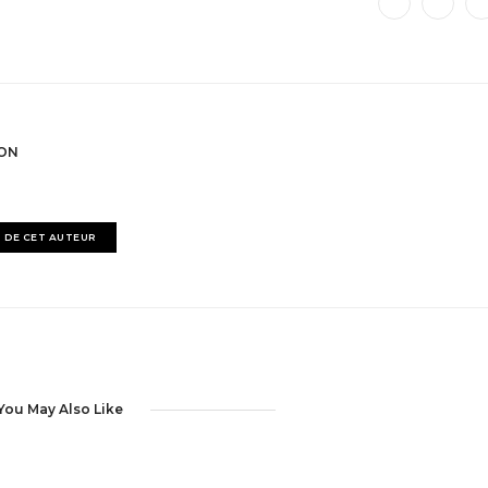
LON
S DE CET AUTEUR
You May Also Like