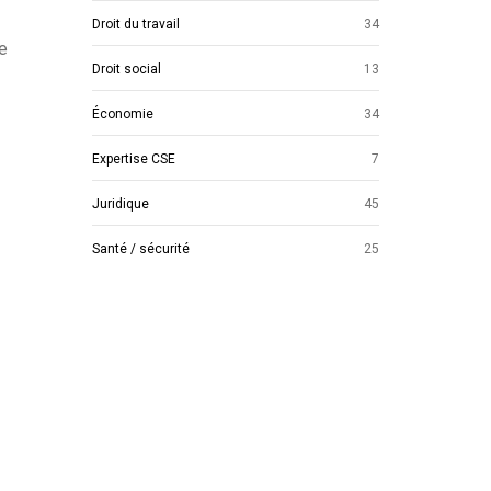
Droit du travail
34
e
Droit social
13
Économie
34
Expertise CSE
7
Juridique
45
Santé / sécurité
25